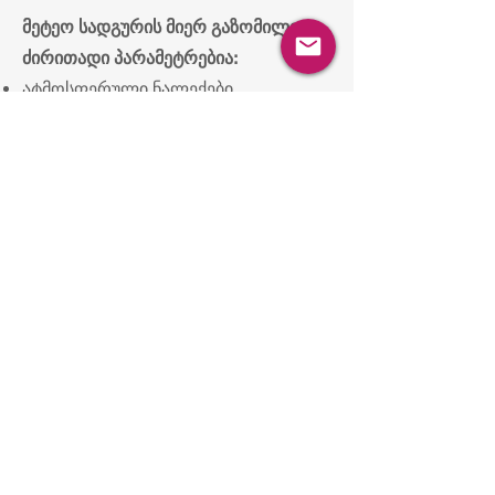
მეტეო სადგურის მიერ გაზომილი
ძირითადი პარამეტრებია:
ატმოსფერული ნალექები
ჰაერის ტემპერატურა
ჰაერის ტენიანობა
ქარის სიჩქარე და მიმართულება
მზის რადიაცია
ატმოსფერული წნევა
ნამის წერტილი (Dew Point)
ფოთოლზე ტენიანობა და ა.შ.
ეს მხოლოდ ის ძირითადი
პარამეტრებია, რომლებიც
ყველასთვის ცნობილია და ძალიან
მნიშვნელოვანია ფერმერისთვის.
გარდა ზემოთ ნახსენები