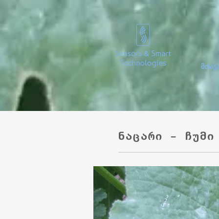
მთავ
ნაცარი – ჩუმი