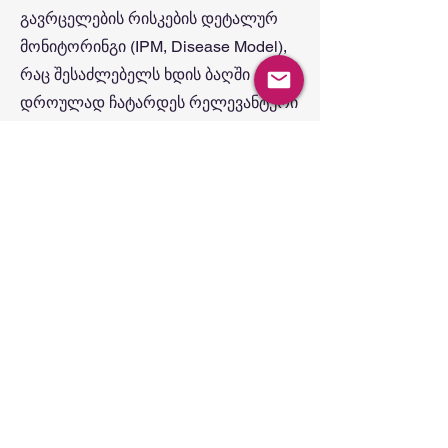
გავრცელების რისკების დეტალურ
მონიტორინგი (IPM, Disease Model),
რაც შესაძლებელს ხდის ბაღში
დროულად ჩატარდეს რელევანტური
წამლობები.
მონაცემებზე დაყრდნობით
დაგეგმეთ აგროღონისძიებები
ბაღში, მოახდინეთ რისკების
პრევენცია და მინიმუმამდე
დაიყვანეთ საოპერაციო ხარჯები!
მდებარეობა
: სიღნაღის
მუნიციპალიტეტი
კულტურა
: ნუში
მთლიანი ფართობი:
150 ჰექტარი